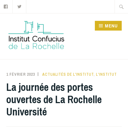
Facebook
Twitter
Accéder
Recher
au
contenu
MENU
principal
INSTITUT CONFUCIUS
DE LA ROCHELLE
1 FÉVRIER 2023
INSTITUTCONFUCIUSLAROCHELLE
ACTUALITÉS DE L'INSTITUT
,
L'INSTITUT
La journée des portes
ouvertes de La Rochelle
Université