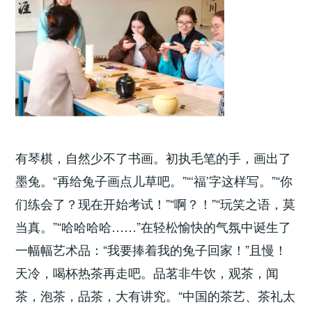
有琴棋，自然少不了书画。初执毛笔的手，画出了
墨兔。“再给兔子画点儿草吧。”“‘福’字这样写。”“你
们练会了？现在开始考试！”“啊？！”“玩笑之语，莫
当真。”“哈哈哈哈……”在轻松愉快的气氛中诞生了
一幅幅艺术品：“我要捧着我的兔子回家！”且慢！
天冷，喝杯热茶再走吧。品茗非牛饮，观茶，闻
茶，泡茶，品茶，大有讲究。“中国的茶艺、茶礼太