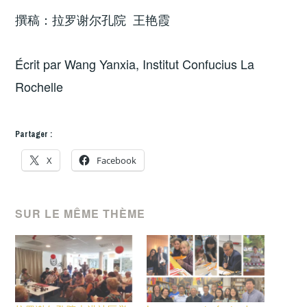
撰稿：拉罗谢尔孔院 王艳霞
Écrit par Wang Yanxia, Institut Confucius La
Rochelle
Partager :
X
Facebook
SUR LE MÊME THÈME