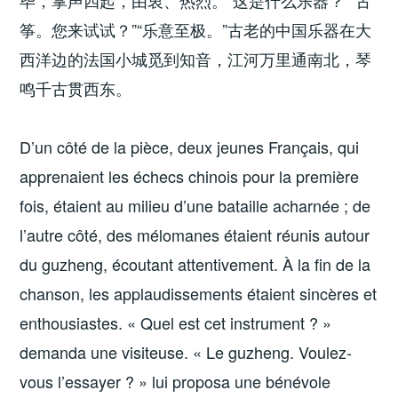
毕，掌声四起，由衷、热烈。“这是什么乐器？”“古
筝。您来试试？”“乐意至极。”古老的中国乐器在大
西洋边的法国小城觅到知音，江河万里通南北，琴
鸣千古贯西东。
D’un côté de la pièce, deux jeunes Français, qui
apprenaient les échecs chinois pour la première
fois, étaient au milieu d’une bataille acharnée ; de
l’autre côté, des mélomanes étaient réunis autour
du guzheng, écoutant attentivement. À la fin de la
chanson, les applaudissements étaient sincères et
enthousiastes. « Quel est cet instrument ? »
demanda une visiteuse. « Le guzheng. Voulez-
vous l’essayer ? » lui proposa une bénévole