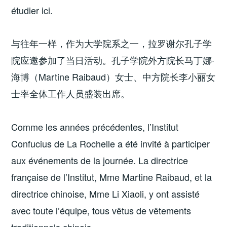
étudier ici.
与往年一样，作为大学院系之一，拉罗谢尔孔子学
院应邀参加了当日活动。孔子学院外方院长马丁娜·
海博（Martine Raibaud）女士、中方院长李小丽女
士率全体工作人员盛装出席。
Comme les années précédentes, l’Institut
Confucius de La Rochelle a été invité à participer
aux événements de la journée. La directrice
française de l’Institut, Mme Martine Raibaud, et la
directrice chinoise, Mme Li Xiaoli, y ont assisté
avec toute l’équipe, tous vêtus de vêtements
traditionnels chinois.