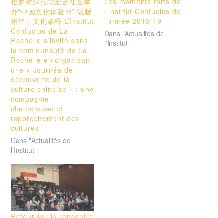
拉罗谢尔孔院走进社区举
Les moments forts de
办“中国文化体验日” 温暖
l’Institut Confucius de
相伴，文化架桥 L’Institut
l’année 2018-19
Confucius de La
Dans "Actualités de
Rochelle s’invite dans
l'Institut"
la communauté de La
Rochelle en organisant
une « Journée de
découverte de la
culture chinoise » : une
compagnie
chaleureuse et
rapprochement des
cultures
Dans "Actualités de
l'Institut"
Retour sur la rencontre