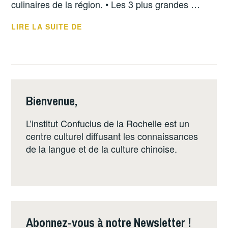
culinaires de la région. • Les 3 plus grandes …
一
届
LA
LIRE LA SUITE DE
世
NOURRITURE
界
EN
美
CHINE
食
节
Bienvenue,
FESTIN
DES
L’institut Confucius de la Rochelle est un
PAPILLES,
centre culturel diffusant les connaissances
FUSION
de la langue et de la culture chinoise.
DES
CULTURES
!
–
LES
Abonnez-vous à notre Newsletter !
PAPILLES