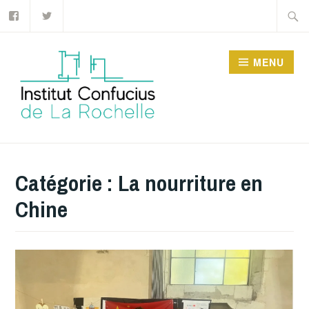
Facebook
Twitter
Accéder
Recher
au
contenu
MENU
principal
INSTITUT CONFUCIUS
DE LA ROCHELLE
Catégorie :
La nourriture en
Chine