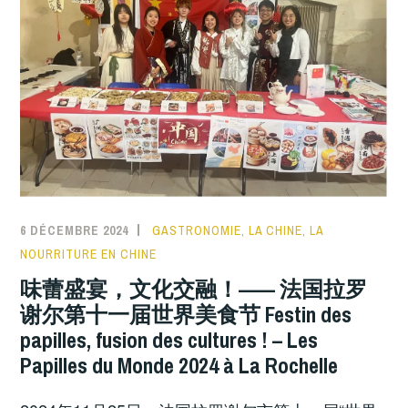
6 DÉCEMBRE 2024
GASTRONOMIE
,
LA CHINE
,
LA
NOURRITURE EN CHINE
味蕾盛宴，文化交融！—— 法国拉罗
谢尔第十一届世界美食节 Festin des
papilles, fusion des cultures ! – Les
Papilles du Monde 2024 à La Rochelle