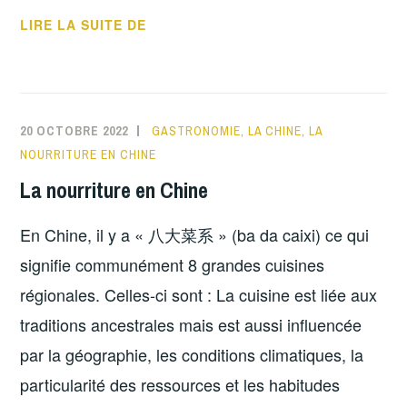
味
LIRE LA SUITE DE
蕾
盛
宴，
文
20 OCTOBRE 2022
GASTRONOMIE
,
LA CHINE
,
LA
化
NOURRITURE EN CHINE
交
La nourriture en Chine
融！
——
En Chine, il y a « 八大菜系 » (ba da caixi) ce qui
法
国
signifie communément 8 grandes cuisines
拉
régionales. Celles-ci sont : La cuisine est liée aux
罗
traditions ancestrales mais est aussi influencée
谢
par la géographie, les conditions climatiques, la
尔
第
particularité des ressources et les habitudes
十