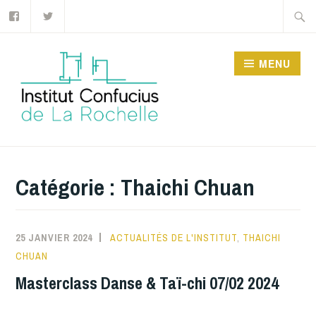
Facebook
Twitter
Accéder
Recher
au
contenu
MENU
principal
INSTITUT CONFUCIUS
DE LA ROCHELLE
Catégorie :
Thaichi Chuan
25 JANVIER 2024
ACTUALITÉS DE L'INSTITUT
,
THAICHI
CHUAN
Masterclass Danse & Taï-chi 07/02 2024