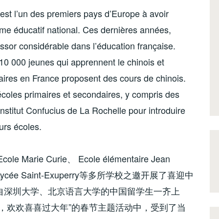
st l’un des premiers pays d’Europe à avoir
ème éducatif national. Ces dernières années,
ssor considérable dans l’éducation française.
 110 000 jeunes qui apprennent le chinois et
aires en France proposent des cours de chinois.
 écoles primaires et secondaires, y compris des
nstitut Confucius de La Rochelle pour introduire
eurs écoles.
ie Curie、 Ecole élémentaire Jean
ame和Lycée Saint-Exuperry等多所学校之邀开展了喜迎中
自深圳大学、北京语言大学的中国留学生一齐上
，欢欢喜喜过大年”的春节主题活动中，受到了当