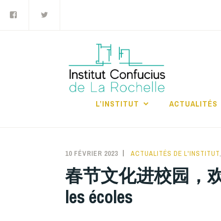
Facebook
Twitter
Accéder
au
contenu
principal
INS
RO
L’INSTITUT
ACTUALITÉS
10 FÉVRIER 2023
INSTITUTCONFUCIUSLAROC
ACTUALITÉS DE L'INSTITUT
春节文化进校园，欢欢喜喜过大年
les écoles