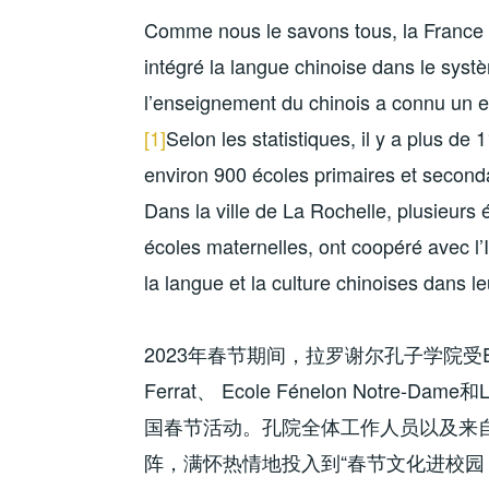
Comme nous le savons tous, la France e
intégré la langue chinoise dans le syst
l’enseignement du chinois a connu un e
[1]
Selon les statistiques, il y a plus de
environ 900 écoles primaires et second
Dans la ville de La Rochelle, plusieurs
écoles maternelles, ont coopéré avec l’I
la langue et la culture chinoises dans l
2023年春节期间，拉罗谢尔孔子学院受Ecole Mar
Ferrat、 Ecole Fénelon Notre-D
国春节活动。孔院全体工作人员以及来
阵，满怀热情地投入到“春节文化进校园