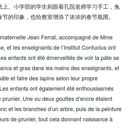
纸上。小学部的学生则跟着孔院老师学习手工，兔
春节的印象，也给教室增添了浓浓的春节氛围。
la maternelle Jean Ferrat, accompagné de Mme
e, et les enseignants de l’Institut Confucius ont
Les enfants ont été émerveillés de voir la pâte se
lancs et gras dans les mains des enseignants, et
pâte et faire des lapins selon leur propre
. Les enfants ont également été enthousiasmés
de prunier. Une ou deux gouttes d’encre étaient
onc et les branches d’un arbre, puis de la peinture
leurs de prunier, tout cela donnant naissance à