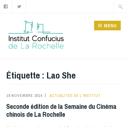
Facebook
Twitter
Accéder
Recher
au
contenu
MENU
principal
INSTITUT CONFUCIUS
DE LA ROCHELLE
Étiquette :
Lao She
19 NOVEMBRE 2014
ACTUALITÉS DE L'INSTITUT
Seconde édition de la Semaine du Cinéma
chinois de La Rochelle