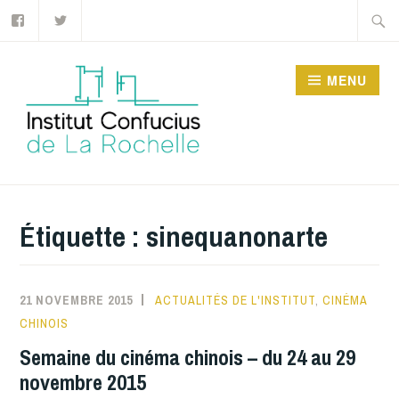
Facebook
Twitter
Accéder
Recher
au
contenu
MENU
principal
INSTITUT CONFUCIUS
DE LA ROCHELLE
Étiquette :
sinequanonarte
21 NOVEMBRE 2015
ACTUALITÉS DE L'INSTITUT
,
CINÉMA
CHINOIS
Semaine du cinéma chinois – du 24 au 29
novembre 2015