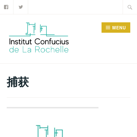
Facebook
Twitter
Accéder
Recher
au
contenu
MENU
principal
INSTITUT CONFUCIUS
DE LA ROCHELLE
捕获