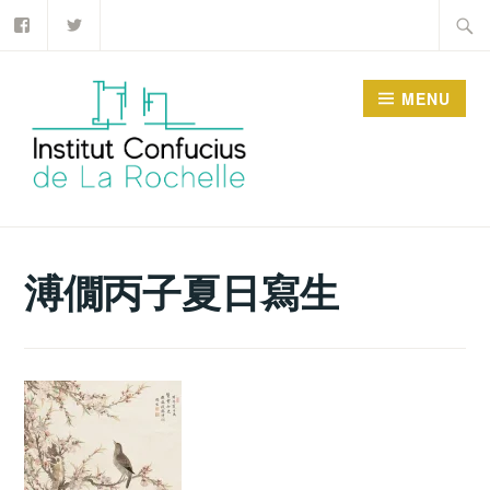
Facebook
Twitter
Accéder
Recher
au
contenu
MENU
principal
INSTITUT CONFUCIUS
DE LA ROCHELLE
溥僩丙子夏日寫生