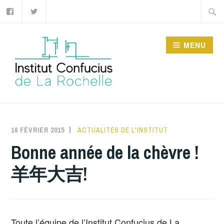
Facebook
Twitter
Accéder
Recher
au
contenu
MENU
principal
INSTITUT CONFUCIUS
DE LA ROCHELLE
16 FÉVRIER 2015
INSTITUTCONFUCIUSLAROCHELLE
ACTUALITÉS DE L'INSTITUT
Bonne année de la chèvre !
羊年大吉!
Toute l’équipe de l’Institut Confucius de La