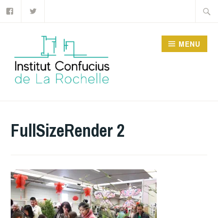
Facebook
Twitter
Accéder
Recher
au
contenu
MENU
principal
INSTITUT CONFUCIUS
DE LA ROCHELLE
FullSizeRender 2