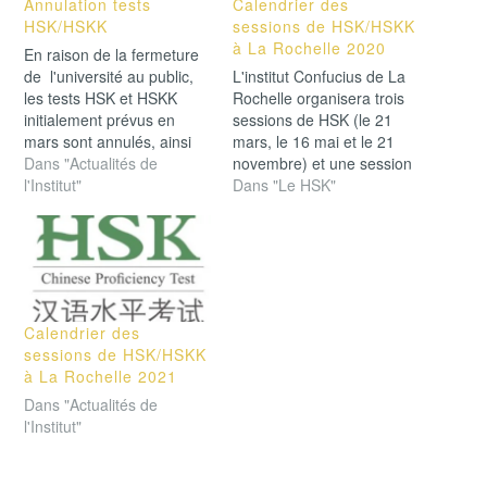
Annulation tests
Calendrier des
HSK/HSKK
sessions de HSK/HSKK
à La Rochelle 2020
En raison de la fermeture
de l'université au public,
L'institut Confucius de La
les tests HSK et HSKK
Rochelle organisera trois
initialement prévus en
sessions de HSK (le 21
mars sont annulés, ainsi
mars, le 16 mai et le 21
que les tests prévus en
Dans "Actualités de
novembre) et une session
mai. La prochaine session
l'Institut"
de HSKK (le 21 mars) en
Dans "Le HSK"
de HSK à La Rochelle
2020. Veuillez consulter 90
aura lieu le 21 novembre
jours avant chaque
et l'inscription
session pour connaître les
commencera début
modalités d'inscription.
octobre. On vous
communiquera les dates…
Calendrier des
sessions de HSK/HSKK
à La Rochelle 2021
Dans "Actualités de
l'Institut"