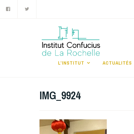
Facebook
Twitter
Accéder
au
contenu
principal
INS
RO
L’INSTITUT
ACTUALITÉS
IMG_9924