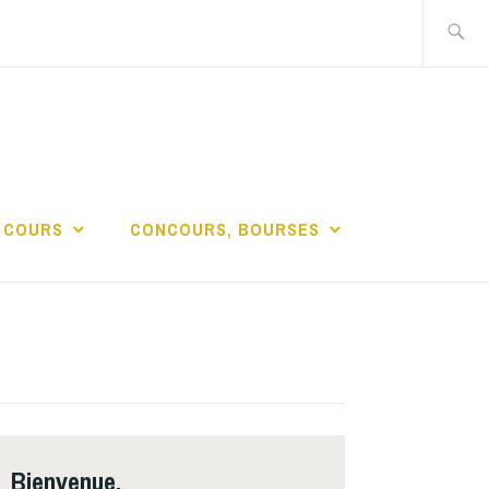
Recherch
DE LA
 COURS
CONCOURS, BOURSES
Bienvenue,