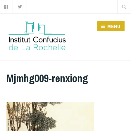
Facebook
Twitter
Accéder
Recher
au
contenu
MENU
principal
INSTITUT CONFUCIUS
DE LA ROCHELLE
Mjmhg009-renxiong