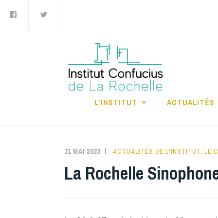
Facebook
Twitter
Accéder
au
contenu
principal
INS
RO
L’INSTITUT
ACTUALITÉS
31 MAI 2023
INSTITUTCONFUCIUSLAROCHELL
ACTUALITÉS DE L'INSTITUT
,
LE 
La Rochelle Sinophone