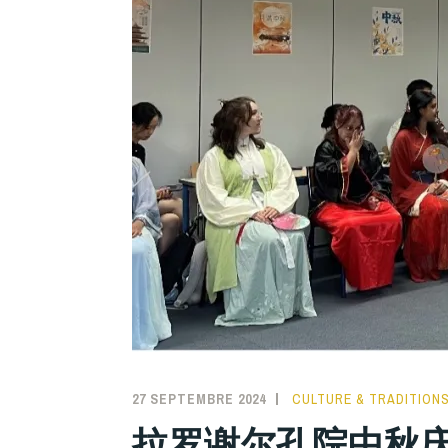
27 SEPTEMBRE 2024
INSTITUTCONFUCIUSL
CULTURE & TRADITION
拉罗谢尔孔院中秋庆