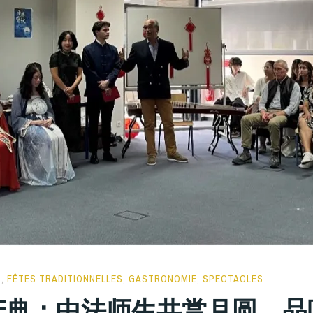
AROCHELLE
S
,
FÊTES TRADITIONNELLES
,
GASTRONOMIE
,
SPECTACLES
典：中法师生共赏月圆，品