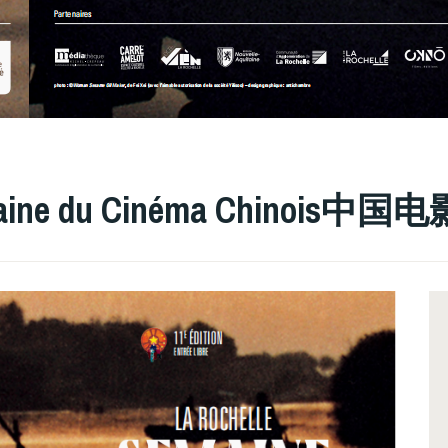
OCHELLE
emaine du Cinéma Chinois中