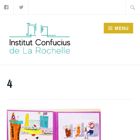
Facebook
Twitter
Accéder
Recher
au
contenu
MENU
principal
INSTITUT CONFUCIUS
DE LA ROCHELLE
4