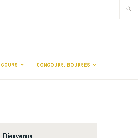
Recherch
DE LA
 COURS
CONCOURS, BOURSES
Bienvenue,