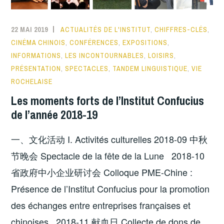
22 MAI 2019
ACTUALITÉS DE L'INSTITUT
,
CHIFFRES-CLÉS
,
CINÉMA CHINOIS
,
CONFÉRENCES
,
EXPOSITIONS
,
INFORMATIONS
,
LES INCONTOURNABLES
,
LOISIRS
,
PRÉSENTATION
,
SPECTACLES
,
TANDEM LINGUISTIQUE
,
VIE
ROCHELAISE
Les moments forts de l’Institut Confucius
de l’année 2018-19
一、文化活动 I. Activités culturelles 2018-09 中秋
节晚会 Spectacle de la fête de la Lune 2018-10
省政府中小企业研讨会 Colloque PME-Chine :
Présence de l’Institut Confucius pour la promotion
des échanges entre entreprises françaises et
chinoises 2018-11 献血日 Collecte de dons de