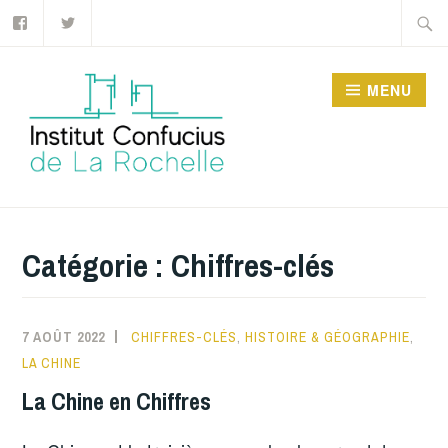
Facebook
Twitter
Accéder
Recher
au
contenu
MENU
principal
INSTITUT CONFUCIUS
DE LA ROCHELLE
Catégorie :
Chiffres-clés
7 AOÛT 2022
CHIFFRES-CLÉS
,
HISTOIRE & GÉOGRAPHIE
,
LA CHINE
La Chine en Chiffres