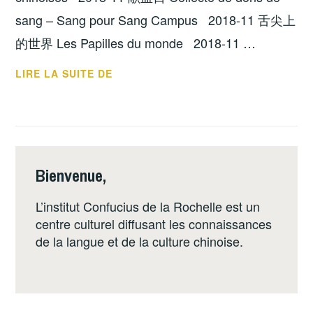
sang – Sang pour Sang Campus 2018-11 舌尖上
的世界 Les Papilles du monde 2018-11 …
LES
LIRE LA SUITE DE
MOMENTS
FORTS
DE
L’INSTITUT
CONFUCIUS
Bienvenue,
DE
L’ANNÉE
L’institut Confucius de la Rochelle est un
2018-
centre culturel diffusant les connaissances
19
de la langue et de la culture chinoise.