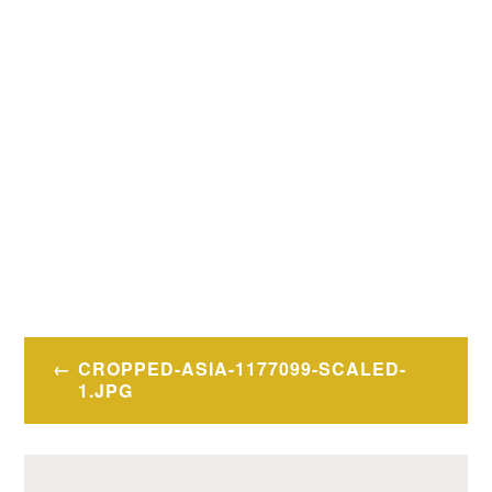
Navigation
CROPPED-ASIA-1177099-SCALED-
de
1.JPG
l’article