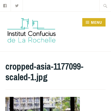
Facebook
Twitter
Accéder
Recher
au
contenu
MENU
principal
INSTITUT CONFUCIUS
DE LA ROCHELLE
cropped-asia-1177099-
scaled-1.jpg