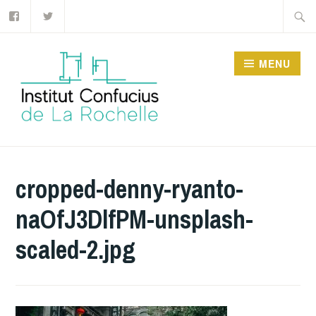
Facebook
Twitter
Accéder
Recher
au
contenu
MENU
principal
INSTITUT CONFUCIUS
DE LA ROCHELLE
cropped-denny-ryanto-
naOfJ3DlfPM-unsplash-
scaled-2.jpg