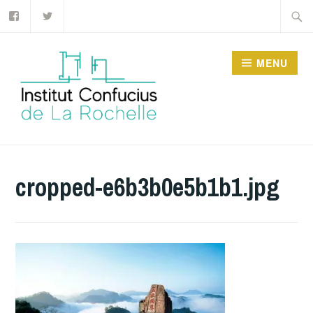
Facebook
Twitter
Accéder
Recher
au
contenu
MENU
principal
INSTITUT CONFUCIUS
DE LA ROCHELLE
cropped-e6b3b0e5b1b1.jpg