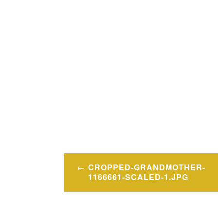
Navigation
CROPPED-GRANDMOTHER-
de
1166661-SCALED-1.JPG
l’article