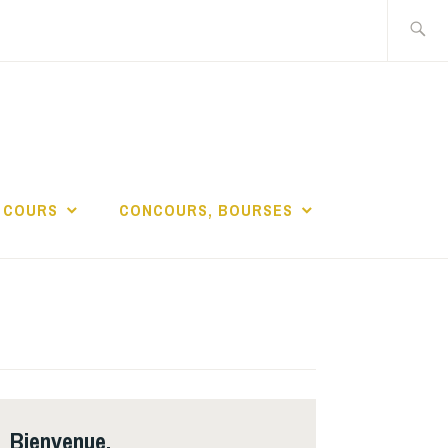
Recherch
DE LA
 COURS
CONCOURS, BOURSES
Bienvenue,