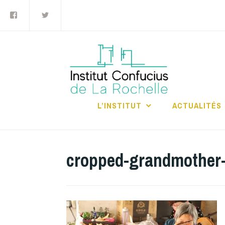
Facebook
Twitter
Accéder
au
contenu
principal
INS
RO
L’INSTITUT
ACTUALITÉS
cropped-grandmother-