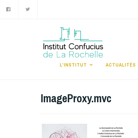
Facebook
Twitter
Accéder
au
contenu
principal
INS
RO
L’INSTITUT
ACTUALITÉS
ImageProxy.mvc