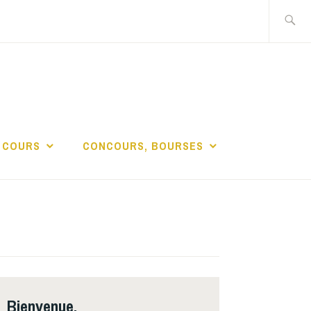
Recherch
DE LA
 COURS
CONCOURS, BOURSES
Bienvenue,