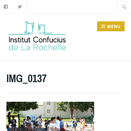
Facebook
Twitter
Accéder
Recher
au
contenu
MENU
principal
INSTITUT CONFUCIUS
DE LA ROCHELLE
IMG_0137