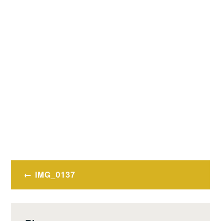
Navigation
IMG_0137
de
l’article