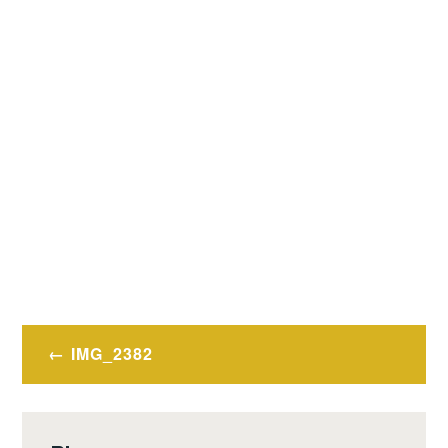
Navigation
IMG_2382
de
l’article