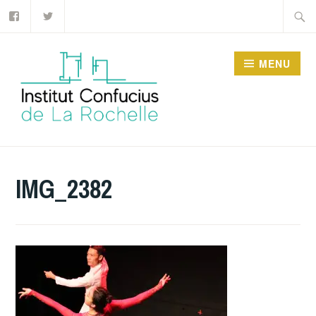
Facebook
Twitter
Accéder
Recher
au
contenu
MENU
principal
INSTITUT CONFUCIUS
DE LA ROCHELLE
IMG_2382