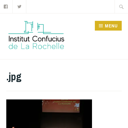
Facebook
Twitter
Accéder
Recher
au
contenu
MENU
principal
INSTITUT CONFUCIUS
DE LA ROCHELLE
.jpg