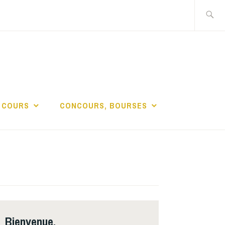
Recherch
DE LA
 COURS
CONCOURS, BOURSES
Bienvenue,