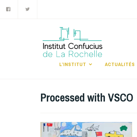
Facebook
Twitter
Accéder
au
contenu
principal
INS
RO
L’INSTITUT
ACTUALITÉS
Processed with VSCO