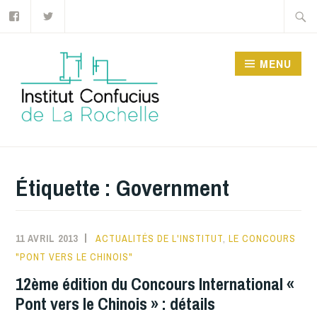
Facebook
Twitter
Accéder
Recher
au
contenu
MENU
principal
INSTITUT CONFUCIUS
DE LA ROCHELLE
Étiquette :
Government
11 AVRIL 2013
ACTUALITÉS DE L'INSTITUT
,
LE CONCOURS
"PONT VERS LE CHINOIS"
12ème édition du Concours International «
Pont vers le Chinois » : détails