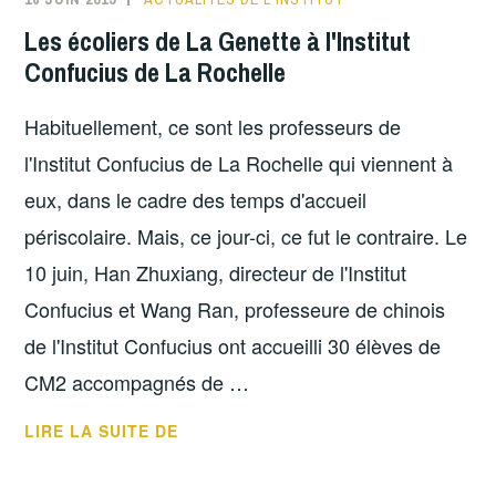
PU’ER,
Les écoliers de La Genette à l'Institut
L’OR
Confucius de La Rochelle
NOIR
DU
Habituellement, ce sont les professeurs de
YUNNAN
PAR
l'Institut Confucius de La Rochelle qui viennent à
KATRIN
eux, dans le cadre des temps d'accueil
ROUGEVENTRE
périscolaire. Mais, ce jour-ci, ce fut le contraire. Le
10 juin, Han Zhuxiang, directeur de l'Institut
Confucius et Wang Ran, professeure de chinois
de l'Institut Confucius ont accueilli 30 élèves de
CM2 accompagnés de …
LES
LIRE LA SUITE DE
ÉCOLIERS
DE