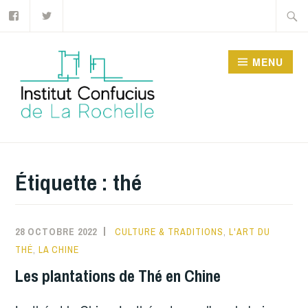
Facebook
Twitter
Accéder
Recher
au
contenu
MENU
principal
INSTITUT CONFUCIUS
DE LA ROCHELLE
Étiquette :
thé
28 OCTOBRE 2022
CULTURE & TRADITIONS
,
L'ART DU
THÉ
,
LA CHINE
Les plantations de Thé en Chine