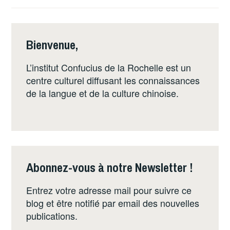
LA
GENETTE
À
Bienvenue,
L'INSTITUT
CONFUCIUS
L’institut Confucius de la Rochelle est un
DE
centre culturel diffusant les connaissances
LA
de la langue et de la culture chinoise.
ROCHELLE
Abonnez-vous à notre Newsletter !
Entrez votre adresse mail pour suivre ce
blog et être notifié par email des nouvelles
publications.