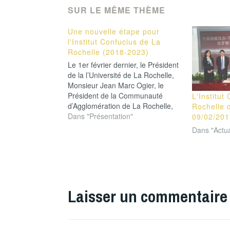
SUR LE MÊME THÈME
Une nouvelle étape pour
l'Institut Confucius de La
Rochelle (2018-2023)
Le 1er février dernier, le Président
de la l’Université de La Rochelle,
Monsieur Jean Marc Ogier, le
Président de la Communauté
L'Institut
d’Agglomération de La Rochelle,
Rochelle
Jean François Fountaine et le
Dans "Présentation"
09/02/201
Directeur Adjoint de la Direction
Dans "Actual
Générale Chinoise des Instituts
Confucius, Monsieur Ma Jianfei
ont signé la convention de
renouvellement de…
TAGUÉ
FRANCE
,
Laisser un commentaire
MAXIME
BONO
,
POITOU-