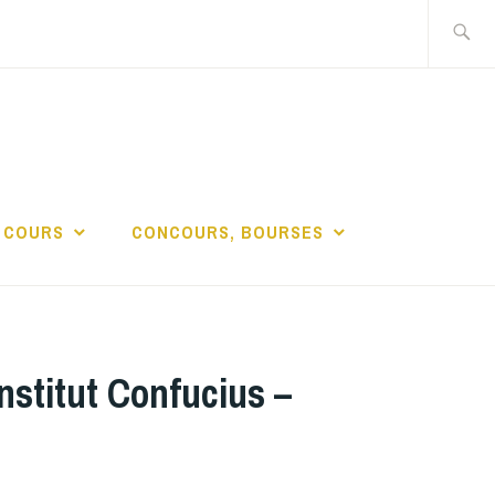
Recherch
DE LA
 COURS
CONCOURS, BOURSES
nstitut Confucius –