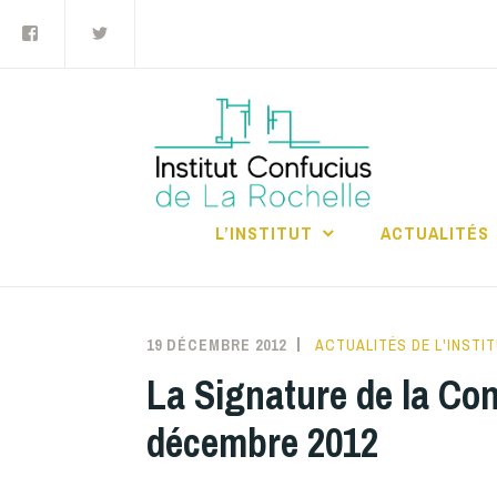
Facebook
Twitter
Accéder
au
contenu
principal
INS
RO
L’INSTITUT
ACTUALITÉS
19 DÉCEMBRE 2012
INSTITUTCONFUCIUSLA
ACTUALITÉS DE L'INSTI
La Signature de la Con
décembre 2012