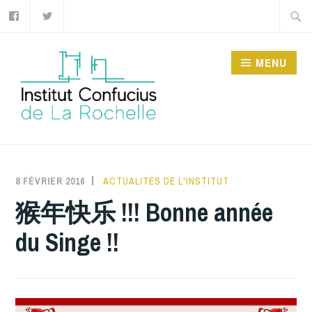
Facebook
Twitter
Accéder
Recher
au
contenu
MENU
principal
INSTITUT CONFUCIUS
DE LA ROCHELLE
8 FÉVRIER 2016
INSTITUTCONFUCIUSLAROCHELLE
ACTUALITÉS DE L'INSTITUT
猴年快乐 !!! Bonne année
du Singe !!