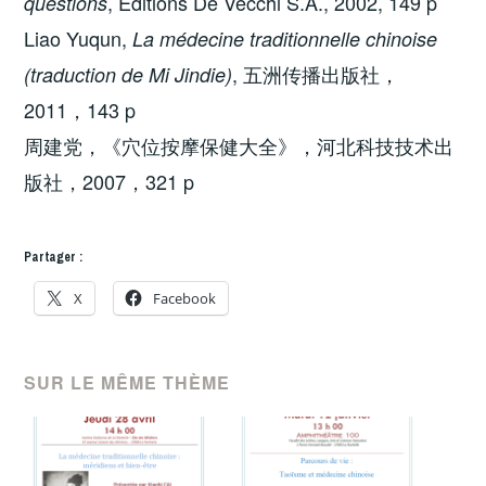
, Editions De Vecchi S.A., 2002, 149 p
questions
Liao Yuqun,
La médecine traditionnelle chinoise
, 五洲传播出版社，
(traduction de Mi Jindie)
2011，143 p
周建党，《穴位按摩保健大全》，河北科技技术出
版社，2007，321 p
Partager :
X
Facebook
SUR LE MÊME THÈME