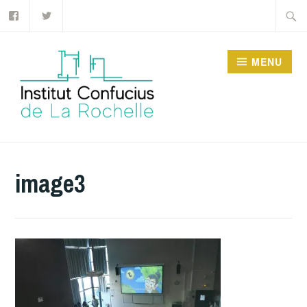
Facebook
Twitter
Accéder
Recher
au
contenu
MENU
principal
INSTITUT CONFUCIUS
DE LA ROCHELLE
image3