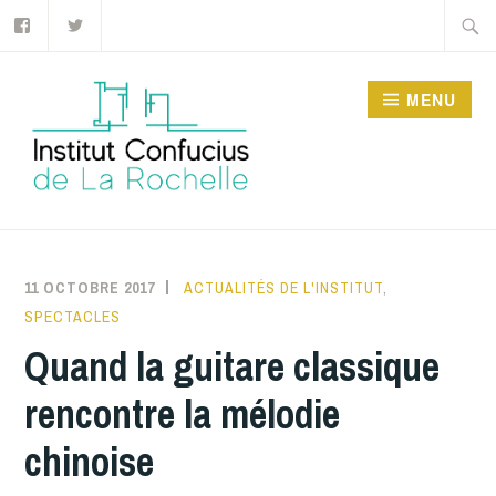
Facebook
Twitter
Accéder
Recher
au
contenu
MENU
principal
INSTITUT CONFUCIUS
DE LA ROCHELLE
11 OCTOBRE 2017
INSTITUTCONFUCIUSLAROCHELLE
ACTUALITÉS DE L'INSTITUT
,
SPECTACLES
Quand la guitare classique
rencontre la mélodie
chinoise