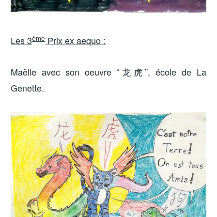
ème
Les 3
Prix ex aequo :
Maëlle avec son oeuvre “龙虎”, école de La
Genette.