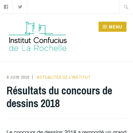
Facebook
Twitter
Accéder
Recher
au
contenu
MENU
principal
INSTITUT CONFUCIUS
DE LA ROCHELLE
8 JUIN 2018
INSTITUTCONFUCIUSLAROCHELLE
ACTUALITÉS DE L'INSTITUT
Résultats du concours de
dessins 2018
Le concours de dessins 2018 a remporté un grand