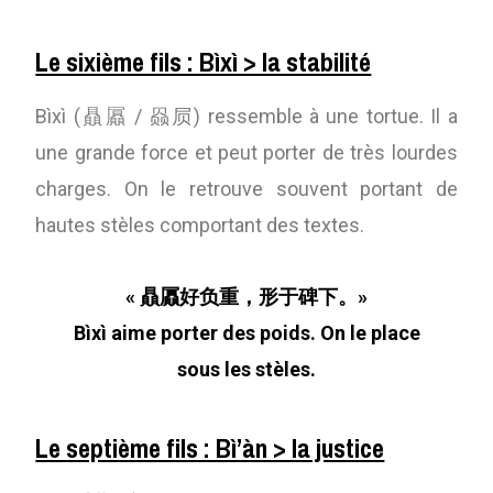
Le sixième fils : Bìxì > la stabilité
Bìxì (贔屭 / 赑屃) ressemble à une tortue. Il a
une grande force et peut porter de très lourdes
charges. On le retrouve souvent portant de
hautes stèles comportant des textes.
« 贔屭好负重，形于碑下。»
Bìxì aime porter des poids. On le place
sous les stèles.
Le septième fils : Bì’àn > la justice