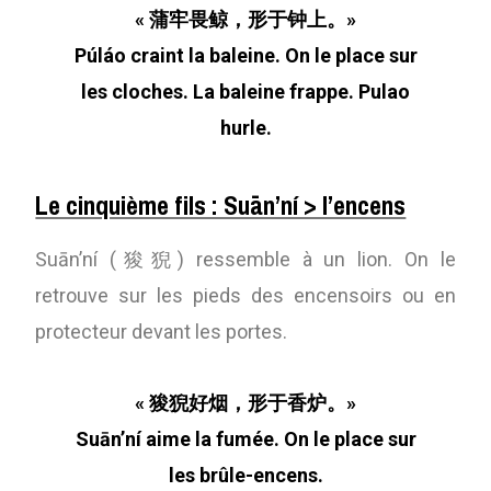
« 蒲牢畏鲸，形于钟上。»
Púláo craint la baleine. On le place sur
les cloches. La baleine frappe. Pulao
hurle.
Le cinquième fils : Suān’ní > l’encens
Suān’ní (狻猊) ressemble à un lion. On le
retrouve sur les pieds des encensoirs ou en
protecteur devant les portes.
« 狻猊好烟，形于香炉。»
Suān’ní aime la fumée. On le place sur
les brûle-encens.