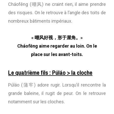
Cháofēng (嘲风) ne craint rien, il aime prendre
des risques. On le retrouve à l’angle des toits de
nombreux bâtiments impériaux.
« 嘲风好视，形于屋角。»
Cháofēng aime regarder au loin. On le
place sur les avant-toits.
Le quatrième fils : Púláo > la cloche
Púláo (蒲牢) adore rugir. Lorsqu’il rencontre la
grande baleine, il rugit de peur. On le retrouve
notamment sur les cloches.