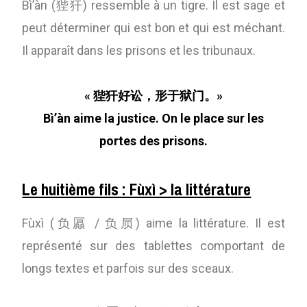
Bì’àn (狴犴) ressemble à un tigre. Il est sage et
peut déterminer qui est bon et qui est méchant.
Il apparaît dans les prisons et les tribunaux.
« 狴犴好讼，形于狱门。»
Bì’àn aime la justice. On le place sur les
portes des prisons.
Le huitième fils : Fùxì > la littérature
Fùxì (负屭 / 负屃) aime la littérature. Il est
représenté sur des tablettes comportant de
longs textes et parfois sur des sceaux.