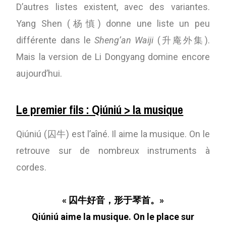
D’autres listes existent, avec des variantes.
Yang Shen (杨慎) donne une liste un peu
différente dans le
Sheng’an Waiji
(升庵外集).
Mais la version de Li Dongyang domine encore
aujourd’hui.
Le premier fils : Qiúniú > la musique
Qiúniú (囚牛) est l’aîné. Il aime la musique. On le
retrouve sur de nombreux instruments à
cordes.
« 囚牛好音，形于琴首。»
Qiúniú aime la musique. On le place sur