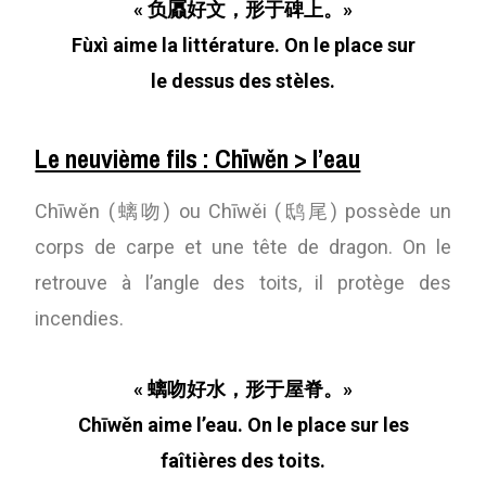
« 负屭好文，形于碑上。»
Fùxì aime la littérature. On le place sur
le dessus des stèles.
Le neuvième fils : Chīwěn > l’eau
Chīwěn (螭吻) ou Chīwěi (鸱尾) possède un
corps de carpe et une tête de dragon. On le
retrouve à l’angle des toits, il protège des
incendies.
« 螭吻好水，形于屋脊。»
Chīwěn aime l’eau. On le place sur les
faîtières des toits.