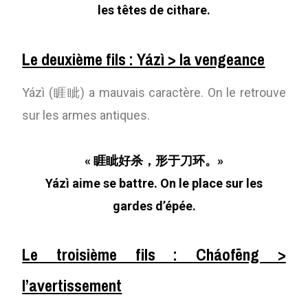
les têtes de cithare.
Le deuxième fils : Yázì > la vengeance
Yázì (睚眦) a mauvais caractère. On le retrouve
sur les armes antiques.
« 睚眦好杀，形于刀环。»
Yázì aime se battre. On le place sur les
gardes d’épée.
Le troisième fils : Cháofēng >
l’avertissement