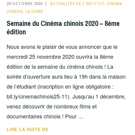
28 OCTOBRE 2020
ACTUALITÉS DE L'INSTITUT
,
CINÉMA
ET
CHINOIS
,
LA CHINE
ANNULATION
Semaine du Cinéma chinois 2020 – 8ème
DES
édition
TESTS
HSK
Nous avons le plaisir de vous annoncer que le
DU
21/11/2020
mercredi 25 novembre 2020 ouvrira la 8ème
édition de la semaine du cinéma chinois ! La
soirée d’ouverture aura lieu à 19h dans la maison
de l’étudiant (inscription en ligne obligatoire :
bit.ly/cinemachinois25-11). Jusqu’au 1 décembre,
venez découvrir de nombreux films et
documentaires chinois ! Pour …
SEMAINE
LIRE LA SUITE DE