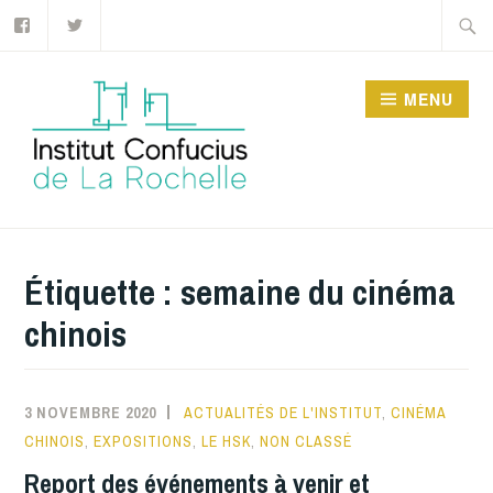
Facebook
Twitter
Accéder
Recher
au
contenu
MENU
principal
INSTITUT CONFUCIUS
DE LA ROCHELLE
Étiquette :
semaine du cinéma
chinois
3 NOVEMBRE 2020
ACTUALITÉS DE L'INSTITUT
,
CINÉMA
CHINOIS
,
EXPOSITIONS
,
LE HSK
,
NON CLASSÉ
Report des événements à venir et